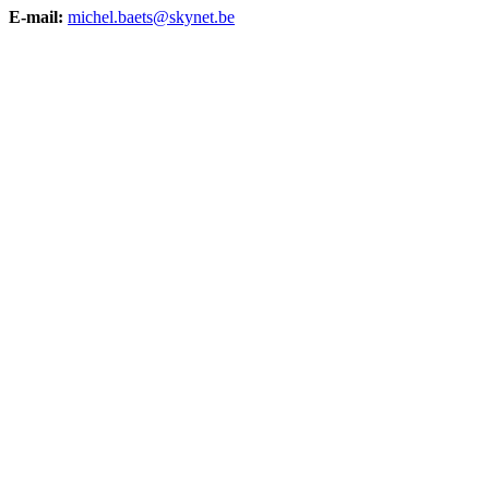
E-mail:
michel.baets@skynet.be